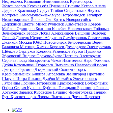
Нефтекамск
Камышин
Невинномысск
Красногорск
Железногорск Курская обл
Пушкин
Ступино
Кстово
Анапа
Дедовск
Краснодар
Сургут
Тамбов
Стерлитамак
Якутск
Кострома
Комсомольск-на-Амуре
Петрозаводск
Таганрог
Нижневартовск
Йошкар-Ола
Братск
Новороссийск
Дзержинск
Шахты
Миасс
Рубцовск
Альметьевск
Ковров
Майкоп
Одинцово
Колпино
Копейск
Новомосковск
Тобольск
Зеленодольск
Бердск
Лобня
Александров
Вышний Волочёк
Лесной
Донецк
Югорск
Абдулино
Симферополь
Севастополь
Джанкой
Москва ЮАО
Новосибирск
Белоозёрский
Верея
Балашиха
Мытищи
Химки
Королев
Домодедово
Электросталь
Щёлково
Серпухов
Коломна
Раменское
Реутов
Пушкино
Жуковский
Видное
Орехово-Зуево
Ногинск
Электроугли
Сергиев посад
Воскресенск
Чехов
Ивантеевка
Наро-Фоминск
Дубна
Котельники
Егорьевск
Лыткарино
Павловский посад
Дмитров
Фрязино
Дзержинский
Солнечногорск
Краснознаменск
Кашира
Апрелевка
Звенигород
Протвино
Шатура
Истра
Ликино-Дулёво
Можайск
Электрогорск
Луховицы
Лосино-Петровский
Красноармейск
Волоколамск
Озёры
Старая Купавна
Кубинка
Голицыно
Бронницы
Рошаль
Хотьково
Зарайск
Куровское
Пущино
Черноголовка
Талдом
Руза
Краснозаводск
Яхрома
Высоковск
Дрезна
Пересвет