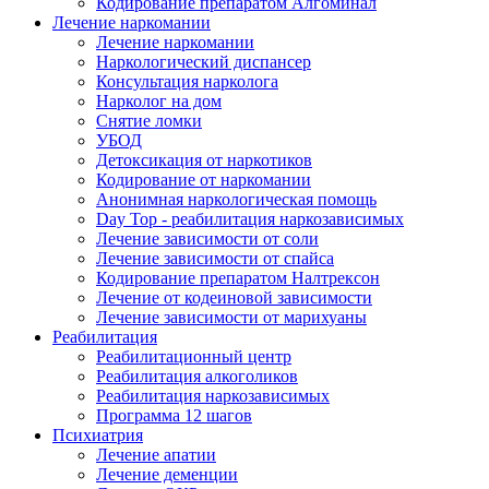
Кодирование препаратом Алгоминал
Лечение наркомании
Лечение наркомании
Наркологический диспансер
Консультация нарколога
Нарколог на дом
Снятие ломки
УБОД
Детоксикация от наркотиков
Кодирование от наркомании
Анонимная наркологическая помощь
Day Top - реабилитация наркозависимых
Лечение зависимости от соли
Лечение зависимости от спайса
Кодирование препаратом Налтрексон
Лечение от кодеиновой зависимости
Лечение зависимости от марихуаны
Реабилитация
Реабилитационный центр
Реабилитация алкоголиков
Реабилитация наркозависимых
Программа 12 шагов
Психиатрия
Лечение апатии
Лечение деменции