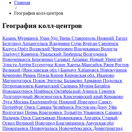
Главная
/
География колл-центров
География колл-центров
Казань
Мурманск
Улан-Удэ
Тверь
Ставрополь
Нижний Тагил
Белгород
Архангельск
Владимир
Сочи
Курган
Смоленск
Калуга
Орёл
Волжский
Череповец
Владикавказ
Вологда
Златоуст
Каменск-Уральский
Люберцы
Волгодонск
Новочеркасск
Березники
Салават
Арзамас
Новый Уренгой
Элиста
Артём
Ессентуки
Клин
Ханты-Мансийск
Ржев
Ростов
Великий (Ярославская обл.)
Барнаул
Хабаровск
Новокузнецк
Кемерово
Рязань
Пенза
Киров Кировская обл.
Иваново
Магнитогорск
Псков
Энгельс
Балаково
Армавир
Подольск
Петропавловск-Камчатский
Сызрань
Муром
Батайск
Новошахтинск
Ноябрьск
Октябрьский
Ачинск
Северск
Долгопрудный
Железногорск Красноярский край
Конаково
Луга
Москва
Екатеринбург
Нижний Новгород
Санкт-
Петербург
Омск
Самара
Челябинск
Ростов-на-Дону
Уфа
Волгоград
Пермь
Красноярск
Тольятти
Ульяновск
Саранск
Нальчик
Орск
Сыктывкар
Нижнекамск
Ангарск
Старый
Оскол
Великий Новгород
Благовещенск Амурская обл
Прокопьевск
Первоуральск
Новочебоксарск
Димитровград