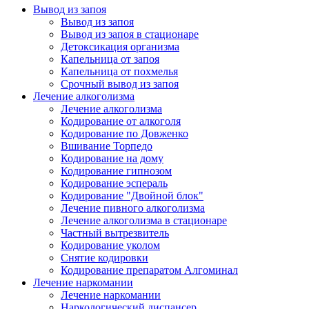
Вывод из запоя
Вывод из запоя
Вывод из запоя в стационаре
Детоксикация организма
Капельница от запоя
Капельница от похмелья
Срочный вывод из запоя
Лечение алкоголизма
Лечение алкоголизма
Кодирование от алкоголя
Кодирование по Довженко
Вшивание Торпедо
Кодирование на дому
Кодирование гипнозом
Кодирование эспераль
Кодирование "Двойной блок"
Лечение пивного алкоголизма
Лечение алкоголизма в стационаре
Частный вытрезвитель
Кодирование уколом
Снятие кодировки
Кодирование препаратом Алгоминал
Лечение наркомании
Лечение наркомании
Наркологический диспансер