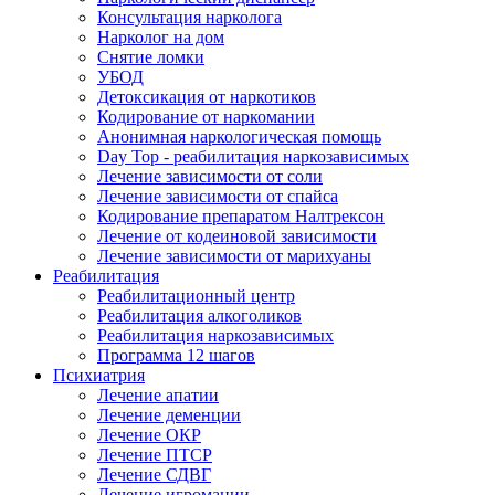
Консультация нарколога
Нарколог на дом
Снятие ломки
УБОД
Детоксикация от наркотиков
Кодирование от наркомании
Анонимная наркологическая помощь
Day Top - реабилитация наркозависимых
Лечение зависимости от соли
Лечение зависимости от спайса
Кодирование препаратом Налтрексон
Лечение от кодеиновой зависимости
Лечение зависимости от марихуаны
Реабилитация
Реабилитационный центр
Реабилитация алкоголиков
Реабилитация наркозависимых
Программа 12 шагов
Психиатрия
Лечение апатии
Лечение деменции
Лечение ОКР
Лечение ПТСР
Лечение СДВГ
Лечение игромании